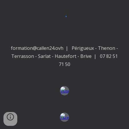
formation@callen24.ovh | Périgueux - Thenon -
Terrasson - Sarlat - Hautefort - Brive | 07 82 51
71 50